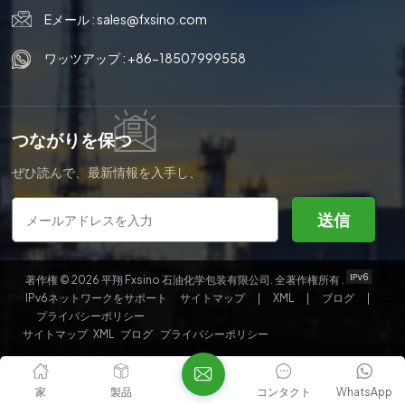
Eメール :
sales@fxsino.com
국의
ワッツアップ :
+86-18507999558
文
つながりを保つ
ぜひ読んで、最新情報を入手し、
購読してください。ご意見をお聞
かせください。
送信
著作権 © 2026 平翔 Fxsino 石油化学包装有限公司. 全著作権所有 .
IPv6ネットワークをサポート
サイトマップ
|
XML
|
ブログ
|
プライバシーポリシー
サイトマップ
XML
ブログ
プライバシーポリシー
家
製品
コンタクト
WhatsApp