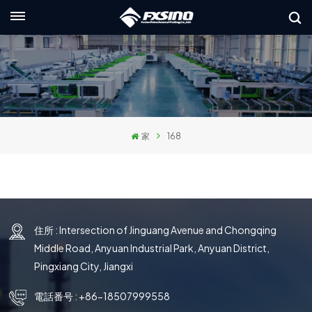
日本語
glish
ançais
家
168
utsch
сский
aliano
住所 : Intersection of Jinguang Avenue and Chongqing
pañol
Middle Road, Anyuan Industrial Park, Anyuan District,
العر
Pingxiang City, Jiangxi
本語
電話番号 :
+86-18507999558