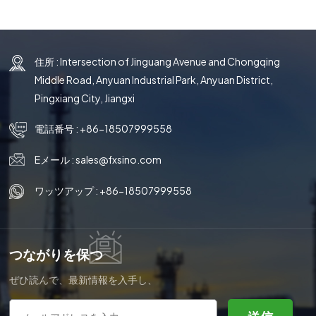
住所 : Intersection of Jinguang Avenue and Chongqing
Middle Road, Anyuan Industrial Park, Anyuan District,
Pingxiang City, Jiangxi
電話番号 :
+86-18507999558
Eメール :
sales@fxsino.com
ワッツアップ :
+86-18507999558
つながりを保つ
ぜひ読んで、最新情報を入手し、
購読してください。ご意見をお聞
かせください。