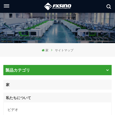
日本語
glish
ançais
家
サイトマップ
utsch
сский
製品カテゴリ
aliano
家
pañol
私たちについて
العر
本語
ビデオ