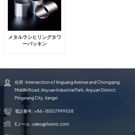
국의
文
メタルラシヒリングタワ
ーパッキン
住所 : Intersection of Jinguang Avenue and Chongqing
Middle Road, Anyuan Industrial Park, Anyuan District,
Pingxiang City, Jiangxi
電話番号 :
+86-18507999558
Eメール :
sales@fxsino.com