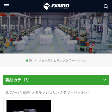
日本語
glish
ançais
utsch
家
メタルラシヒリングタワーパッキン
сский
aliano
製品カテゴリ
pañol
1 見つかった結果 "メタルラシヒリングタワーパッキン"
العر
本語