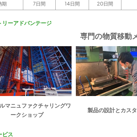
納期
7日間
14日間
20日間
トリーアドバンテージ
専門の物質移動
ルマニュファクチャリングワ
製品の設計とカス
ークショップ
ービス