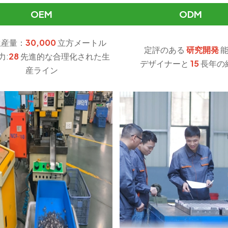
OEM
ODM
生産量：
30,000
立方メートル
定評のある
研究開発
能
力:
28
先進的な合理化された生
デザイナーと
15
長年の
産ライン