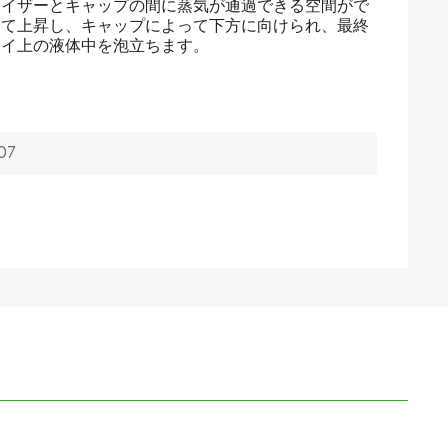
ライザーとキャップの間に蒸気が通過できる空間がで
って上昇し、キャップによって下方に向けられ、最終
한국의
レイ上の液体中を泡立ちます。
中文
07