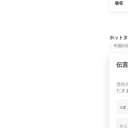
吸収
ホットタ
中国の
伝
当社
だき
主題 :