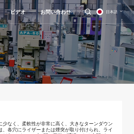
ビデオ
お問い合わせ
日本語
English
français
Deutsch
русский
italiano
español
العربية
常に少なく、柔軟性が非常に高く、大きなターンダウン
には、各穴にライザーまたは煙突が取り付けられ、ライ
日本語