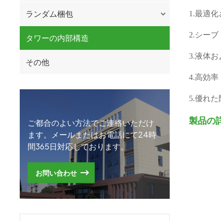
ランダム梱包
1.最適
2.シー
タワーの内部構造
3.液体
その他
4.高効率
5.優れ
製品の
ご都合のよい方法でご連絡いただけ
ます。メールまたはお電話にて24時
間365日対応しております。
お問い合わせ