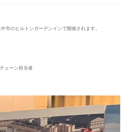
한국의
中文
蘇州呉中市のヒルトンガーデンインで開催されます。
チェーン担当者