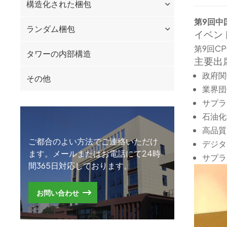
構造化された梱包
第9回中
ランダム梱包
イベン
第9回C
タワーの内部構造
主要出
政府関
その他
業界団
サプラ
石油化
高品質
ご都合のよい方法でご連絡いただけ
デジタ
ます。メールまたはお電話にて24時
サプラ
間365日対応しております。
お問い合わせ