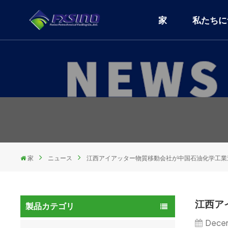
家
私たちに
家
ニュース
江西アイアッター物質移動会社が中国石油化学工業連
江西ア
製品カテゴリ
Decem