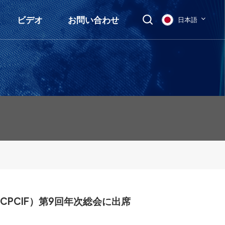
ビデオ
お問い合わせ
日本語
English
français
Deutsch
русский
italiano
español
PCIF）第9回年次総会に出席
العربية
日本語