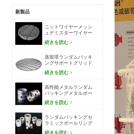
新製品
ニットワイヤーメッシ
ュデミスターワイヤー
メッシュミストエリミ
続きを読む
ネーター
蒸留塔ランダムパッキ
ングサポートグリッド
プレート
続きを読む
高性能メタルランダム
パッキングメタルポー
ルリング
続きを読む
ランダムパッキングセ
ラミックポールリング
続きを読む