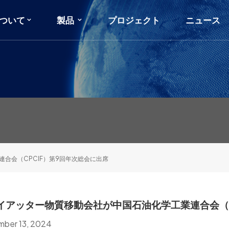
ついて
製品
プロジェクト
ニュース
合会（CPCIF）第9回年次総会に出席
イアッター物質移動会社が中国石油化学工業連合会（C
ber 13, 2024