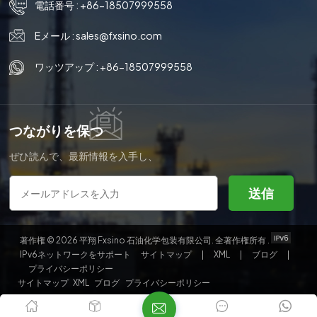
電話番号 :
+86-18507999558
る高性能製品と技術サービスを顧客に提供し、顧客にとって
より大きな価値を創造し、相互利益と相互利益を実現してま
Eメール :
sales@fxsino.com
いります。パートナーとのWin-Win。
ワッツアップ :
+86-18507999558
つながりを保つ
ぜひ読んで、最新情報を入手し、
購読してください。ご意見をお聞
かせください。
送信
著作権 © 2026 平翔 Fxsino 石油化学包装有限公司. 全著作権所有 .
IPv6ネットワークをサポート
サイトマップ
|
XML
|
ブログ
|
プライバシーポリシー
サイトマップ
XML
ブログ
プライバシーポリシー