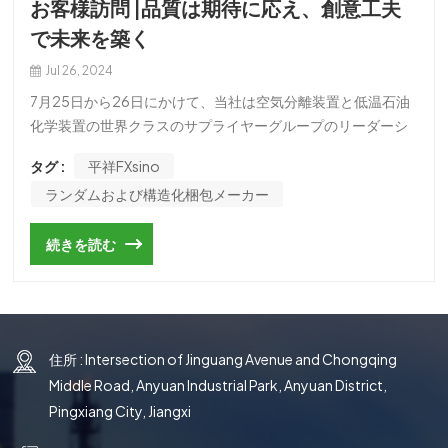
お客様訪問 |品質は期待に応え、創意工夫
국의
で未来を築く
文
Jul 26, 2024
7月25日から26日にかけて、当社は空気分離装置と低温石油
化学装置の世界クラスのサプライヤーグループのリーダーシ
ップチームと技術チームという著名なゲストを視察のために
タグ :
平祥FXsino
当社を訪問されました。同社のゼネラルマネージャーのXu
ランダムおよび構造化梱包メーカー
Zhe氏、副ゼネラルマネージャーのXiang Lili氏とXiang
Lingyun氏、および関連責任者とともに、私たちは同社の生産
続きを読む
ワークショップを訪問し、会社の発展の歴史、資格と栄誉、
技術力、応用分野、および技術力について学びました。パー
トナー。会議中、双方は関連ビジネスについて意見を交換
し、プロジェクト製品と将来の開発モデルについて話し合い
ました。綿密なコミュニケーションを経て、グループの検査
住所 : Intersection of Jinguang Avenue and Chongqing
担当者は当社の生産能力、設備状況、製品状況、技術研究開
Middle Road, Anyuan Industrial Park, Anyuan District,
発能力をさらに理解し、当社のさまざまな能力を十分に認め
Pingxiang City, Jiangxi
ていただきました。当社も初志を貫き、製品品質、サービス
品質、研究開発革新能力をさらに向上させ、業界をリードす