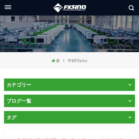
日本語
glish
ançais
家
平祥FXsino
utsch
сский
カテゴリー
aliano
ブログ一覧
pañol
タグ
العر
本語