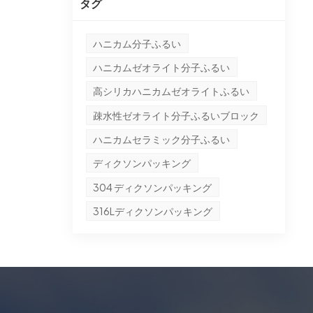
タグ
ク番
0上記の用
ハニカム分子ふるい
包材の
操作環
ハニカムゼオライト分子ふるい
エンジ
高シリカハニカムゼオライトふるい
定の用
疎水性ゼオライト分子ふるいブロック
) は、
おりで
ハニカムセラミック分子ふるい
にあり
ディクソンパッキング
いはそれ
て変化
304 ディクソンパッキング
変化しま
316Lディクソンパッキング
高さは、
ぞれ数ミ
力損失
慮すべ
ロセス
専門家