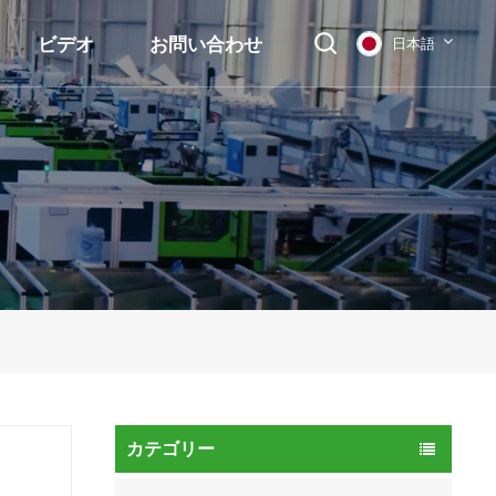
ビデオ
お問い合わせ
日本語
English
français
Deutsch
русский
italiano
español
العربية
カテゴリー
日本語