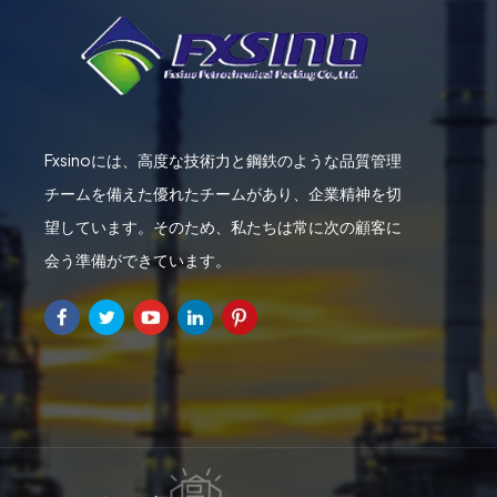
に相談することをお勧めします。上記の用途は、PFA
せん。 PFA ポール リングなど、梱包材の正確な選
のニーズ、材料の化学的適合性、操作環境、処理され
と設計を選択するには、プロセス エンジニアやその
Fxsinoには、高度な技術力と鋼鉄のような品質管理
チームを備えた優れたチームがあり、企業精神を切
望しています。そのため、私たちは常に次の顧客に
会う準備ができています。