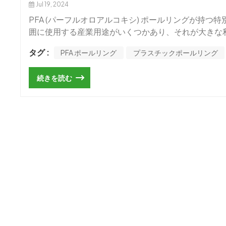
Jul 19, 2024
PFA (パーフルオロアルコキシ) ポールリングが持つ特
囲に使用する産業用途がいくつかあり、それが大きな利
ポールリング は次のとおりです。1. 化学処理: PF
タグ :
PFA ポールリング
プラスチックポールリング
れらのリングの一般的な用途です。腐食性化学物質を
他の同様の手順に使用されます。ポリフルオロアルカン 
続きを読む
ベルの分離効率を確保しながら、攻撃性または腐食性の化合
半導体の製造、つまりウェーハの洗浄、エッチング、およ
敏感な半導体材料の汚染の防止は両方とも、それらの存在
高レベルの純度および正確な分離が必要な医薬品の製
れ、高品質な医薬品の製造に貢献しています。4. PFA ポ
の電子部品の製造に使用されます。他の用途には、電
の製造に伴う精製・分離作業を支援することで、満足
PFA ポール リングは、主に大気汚染制御システムや
リングの 5 回目で最後の適用です。気相と液相間の
水流からの汚染物質の除去に貢献します。これは、スト
化学品の製造: PFA ポールリングは、成分の正確
動の提供と材料の接触または汚染の可能性の低減により、
ポール リングは、ガス流中に存在する汚染物質や汚