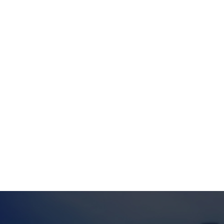
高いガス品質の維持に貢献し、さらに下流の機器を損傷や
号 個/m3Φ1618891179000Φ251759053500Φ38115
途は、PFA ポール リングをよく使用する多くの用途の
正確な選択に影響を与える基準が多数あります。これ
境、処理される化学物質の種類が含まれます。特定の
ニアやその他の熟練した専門家に相談することが重要です
途やプロセスに必要な手順に応じて変化する可能性があります
リングのサイズを決定するために使用される通常の測定値
す。1. PFA ポール リングは、さまざまな外径が
ます。これを外径 (OD) と呼びます。 PFA ポール リ
以上の範囲で変化します。2. 内径 (ID): PFA 
します。特定の用途のニーズに応じて、PFA ポール リ
す。高さ (H): PFA ポール リングの高さは、リ
必要な充填密度やプロセスの特定のニーズに応じて変化す
リメートルから数センチメートルまで、さまざまな種
の制約、充填物が配置されるカラムまたはタワーのサイ
き側面の一部です。ポールリング。これらの考慮事項
に最適な PFA ポール リングのサイズを決定するに