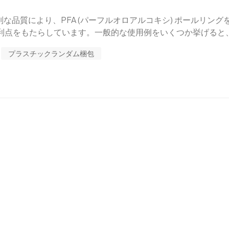
別な品質により、PFA (パーフルオロアルコキシ) ポールリング
点をもたらしています。一般的な使用例をいくつか挙げると、 
A ポール リングは、化学処理塔やカラムでよく使用されます。これ
プラスチックランダム梱包
含む分離技術に関しては、蒸留、吸収、ストリッピング、およ
(PFA) は、化学薬品に対する耐性があり、反応性がないため
物の管理に最適です。2. 半導体の製造: PFA ポール リン
び化学蒸着 (CVD) の作業に使用されます。高純度レベルの
によって促進されます。3. 医薬品の製造: PFA ポールリン
造作業に使用されます。さらに、蒸留、抽出、精製の工程でも
ール リングは、プリント基板 (PCB)、集積回路 (IC)、電子
子およびマイクロエレクトロニクス分野が含まれます。これら
のいく品質と信頼性を備えた電子機器の開発に貢献しています。
廃水処理手順など、環境用途に使用されています。これは、PFA
効果的な物質移動と相互作用を促進することにより、産業排気ガ
リームから汚染物質を除去することによって達成されます。6.
な分離と精製が必要な特殊化学品の製造に使用されます。効果的な
非常に高い製品品質と純度の達成に貢献します。7. ガス洗浄:
染物質を除去するために、ガス洗浄システムで使用されます。こ