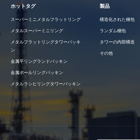
 ポール リングをよく使用する多くの用途のうちのほんの一例に
ホットタグ
製品
択に影響を与える基準が多数あります。これらの考慮事項には、
る化学物質の種類が含まれます。特定の用途に最適なパッケー
スーパーミニメタルフラットリング
構造化された梱包
他の熟練した専門家に相談することが重要です。
メタルスーパーミニリング
ランダム梱包
メタルフラットリングタワーパッキ
タワーの内部構造
ン
その他
金属平リングランドパッキン
金属ポールリングパッキン
メタルラシヒリングタワーパッキン