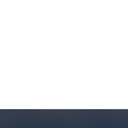
腐食から守ります。 サイズ mm表面積 ㎡/m3空隙率 %バル
8915800Φ5093906500Φ7673.2921980年Φ10052.894100
うちのほんの一例にすぎません。 PFA ポール リングなど、梱
らの考慮事項には、プロセスのニーズ、材料の化学的適合性、
用途に最適なパッケージ材料と設計を選択するには、プロセス 
。PFA (パーフルオロアルコキシ) ポール環のサイズは、特
。ポール リングの高さ (H)、外径 (OD)、および内径 (ID
です。 PFA ポール リングの基本的なサイズ範囲は次のと
あり、多くの場合、数ミリメートルから数センチメートルまでの範囲
ングに関しては、最も一般的な外径は 5 mm から 50 mm、ある
ポール リングの内径は外径よりも小さいことが多く、通常は外径に応じ
ングの内径 (ID) は数ミリメートルから数センチメートルまで
ングの上部と下部の間の距離です。この値は高さ係数と呼ばれます。
る可能性があります。 PFA ポール リングの高さは、それ
類があります。特定のプロセス環境、目的の物質移動効率、圧
ズなどの考慮事項は、適切なサイズの PFA を選択する際に考
はすべて重要であることに注意することが重要です。特定のプ
は、特定の用途に経験のあるプロセス エンジニアまたはその他の