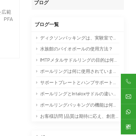
ブログ
を広範
한국의
PFA
ブログ一覧
は、こ
中文
びその
ディクソンパッキングは、実験室での高純度および小ロット製品の分離プロセスに使用できます。
、高レ
グは、
水族館のバイオボールの使用方法？
達成と
IMTPメタルサドルリングの目的は何ですか？
グは、
使用さ
ポールリングは何に使用されていますか？
接続など
サポートプレートとハンプサポートの違いは何ですか？
の部品
5.
ポールリングとIntaloxサドルの違いは何ですか？
 ポール
ポールリングパッキングの機能は何ですか？
スや廃
 特殊
お客様訪問 |品質は期待に応え、創意工夫で未来を築く
物質移
 PFA
れらは