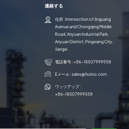
すぎま
連絡する
プロセス
ジ材料
住所 : Intersection of Jinguang
Avenue and Chongqing Middle
Road, Anyuan Industrial Park,
Anyuan District, Pingxiang City,
Jiangxi
電話番号 :
+86-18507999558
Eメール :
sales@fxsino.com
ワッツアップ :
+86-18507999558