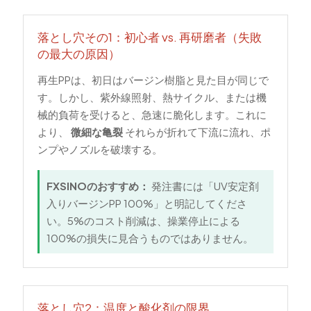
落とし穴その1：初心者 vs. 再研磨者（失敗
の最大の原因）
再生PPは、初日はバージン樹脂と見た目が同じで
す。しかし、紫外線照射、熱サイクル、または機
械的負荷を受けると、急速に脆化します。これに
より、
微細な亀裂
それらが折れて下流に流れ、ポ
ンプやノズルを破壊する。
FXSINOのおすすめ：
発注書には「UV安定剤
入りバージンPP 100%」と明記してくださ
い。5%のコスト削減は、操業停止による
100%の損失に見合うものではありません。
落とし穴2：温度と酸化剤の限界