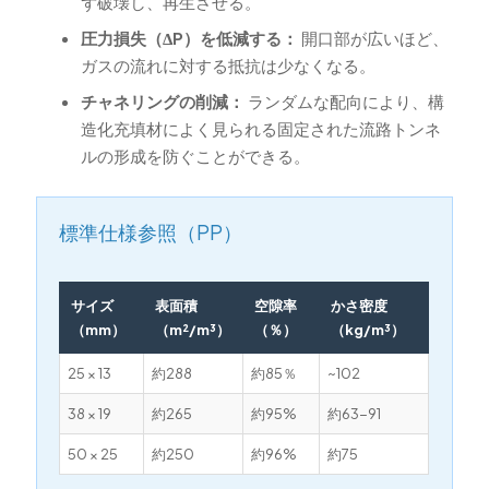
ず破壊し、再生させる。
圧力損失（ΔP）を低減する：
開口部が広いほど、
ガスの流れに対する抵抗は少なくなる。
チャネリングの削減：
ランダムな配向により、構
造化充填材によく見られる固定された流路トンネ
ルの形成を防ぐことができる。
標準仕様参照（PP）
サイズ
表面積
空隙率
かさ密度
（mm）
（m²/m³）
（％）
（kg/m³）
25 × 13
約288
約85％
~102
38 × 19
約265
約95%
約63-91
50 × 25
約250
約96%
約75