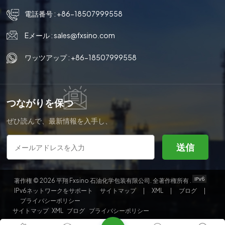
電話番号 :
+86-18507999558
Eメール :
sales@fxsino.com
ワッツアップ :
+86-18507999558
つながりを保つ
ぜひ読んで、最新情報を入手し、
購読してください。ご意見をお聞
かせください。
送信
著作権 © 2026 平翔 Fxsino 石油化学包装有限公司. 全著作権所有 .
IPv6ネットワークをサポート
サイトマップ
|
XML
|
ブログ
|
プライバシーポリシー
サイトマップ
XML
ブログ
プライバシーポリシー