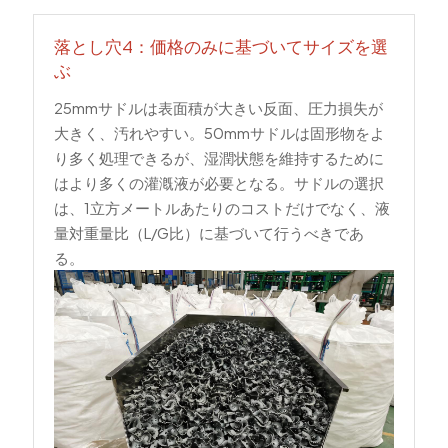
落とし穴4：価格のみに基づいてサイズを選
ぶ
25mmサドルは表面積が大きい反面、圧力損失が
大きく、汚れやすい。50mmサドルは固形物をよ
り多く処理できるが、湿潤状態を維持するために
はより多くの灌漑液が必要となる。サドルの選択
は、1立方メートルあたりのコストだけでなく、液
量対重量比（L/G比）に基づいて行うべきであ
る。