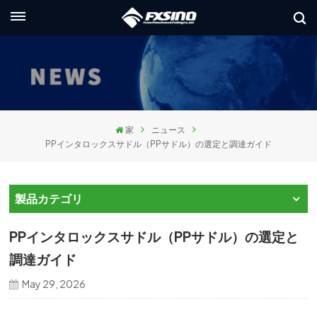
日本語
glish
ançais
家
ニュース
utsch
PPインタロックスサドル（PPサドル）の選定と調​​達ガイド
сский
製品カテゴリ
aliano
PPインタロックスサドル（PPサドル）の選定と
pañol
調​​達ガイド
العر
May 29, 2026
本語