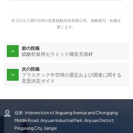
© 2026 江西FXSINO質量移動技術有限公司。無断複写・転載を
禁じます。
前の投稿
硫酸乾燥用セラミック構造充填材
次の投稿
プラスチック中空球の選定および調達に関する
意思決定ガイド
住所 : Intersection of Jinguang Avenue and Chongqing
Middle Road, Anyuan Industrial Park, Anyuan District,
Pingxiang City, Jiangxi