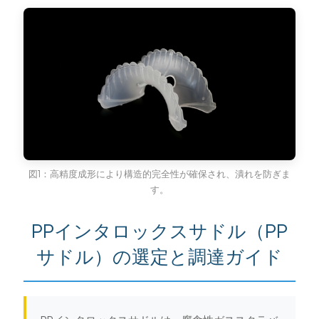
국의
文
図1：高精度成形により構造的完全性が確保され、潰れを防ぎま
す。
PPインタロックスサドル（PP
サドル）の選定と調​​達ガイド