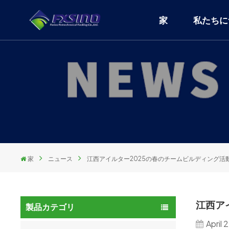
家
私たちに
家
ニュース
江西アイルター2025の春のチームビルディング活
江西ア
製品カテゴリ
April 