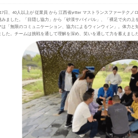
月17日、40人以上が
従業員
から
江西省
yrtter
マストランスファーテクノ
挑みました。「目隠し協力」から「砂漠サバイバル」、「裸足で火の上
マは「無限のコミュニケーション、協力によるウィンウィン」。体力と
ました。チームは挑戦を通して理解を深め、笑いを通して力を蓄えまし