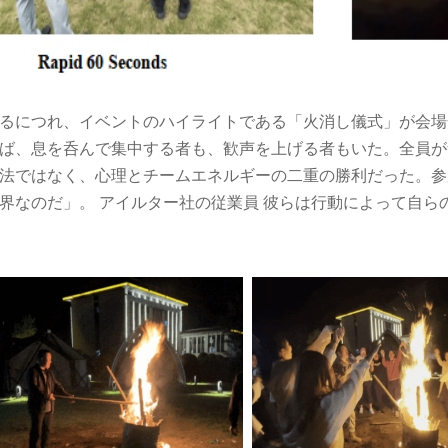
るにつれ、イベントのハイライトである「火消し儀式」が会場
ば、息を呑んで集中する者も、歓声を上げる者もいた。全員が
法ではなく、心理とチームエネルギーの二重の勝利だった。参
限界なのだ」。
アイルター社の従業員
彼らは行動によって自ら