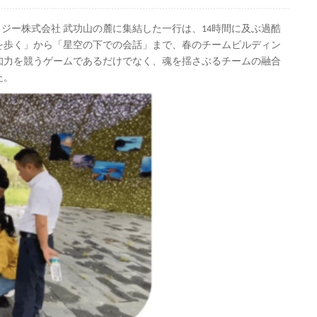
한국의
ロジー株式会社
武功山の麓に集結した一行は、14時間に及ぶ過酷
を歩く」から「星空の下での会話」まで、春のチームビルディン
中文
知力を競うゲームであるだけでなく、魂を揺さぶるチームの融合
た。