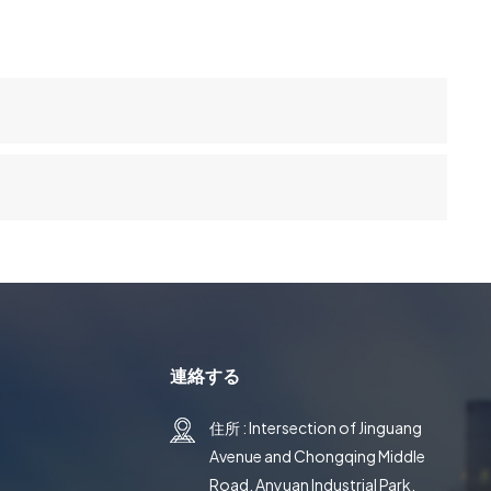
連絡する
住所 : Intersection of Jinguang
Avenue and Chongqing Middle
Road, Anyuan Industrial Park,