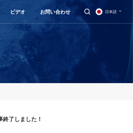
ビデオ
お問い合わせ
日本語
English
français
Deutsch
русский
italiano
español
事終了しました！
العربية
日本語