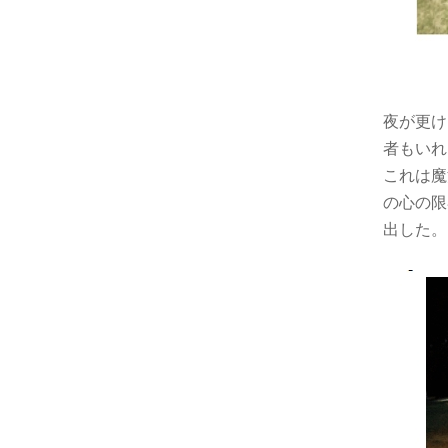
夜が更け
者もいれ
これは魔
の心の
出した。