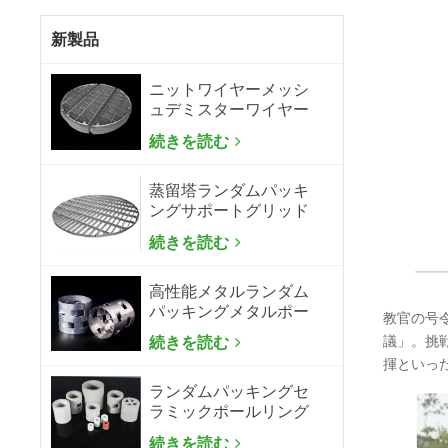
新製品
ニットワイヤーメッシ
ュデミスターワイヤー
メッシュミストエリミ
続きを読む
ネーター
蒸留塔ランダムパッキ
ングサポートグリッド
プレート
続きを読む
高性能メタルランダム
パッキングメタルポー
教官の号
ルリング
続きを読む
議」。挑
揮といっ
ランダムパッキングセ
ラミックポールリング
続きを読む