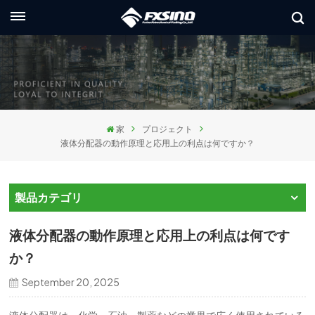
日本語
glish
ançais
家
プロジェクト
utsch
液体分配器の動作原理と応用上の利点は何ですか？
сский
製品カテゴリ
aliano
液体分配器の動作原理と応用上の利点は何です
pañol
か？
العر
September 20, 2025
本語