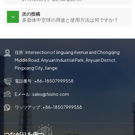
次の投稿
多面体中空球の用途と使用方法は何ですか？
住所 : Intersection of Jinguang Avenue and Chongqing
Middle Road, Anyuan Industrial Park, Anyuan District,
Pingxiang City, Jiangxi
電話番号 :
+86-18507999558
Eメール :
sales@fxsino.com
ワッツアップ :
+86-18507999558
つながりを保つ