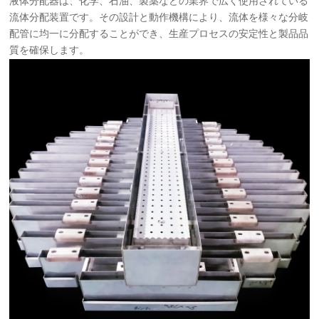
液体分配器は、化学、石油、製薬などの業界で広く使用されている
국의
流体分配装置です。その設計と動作機構により、流体を様々な分岐
配管に均一に分配することができ、生産プロセスの安定性と製品品
文
質を確保します。