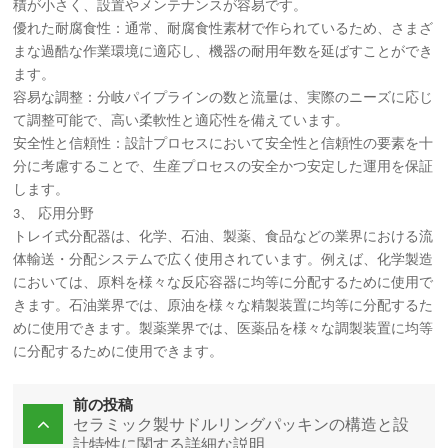
積が小さく、設置やメンテナンスが容易です。
優れた耐腐食性：通常、耐腐食性素材で作られているため、さまざ
まな過酷な作業環境に適応し、機器の耐用年数を延ばすことができ
ます。
容易な調整：分岐パイプラインの数と流量は、実際のニーズに応じ
て調整可能で、高い柔軟性と適応性を備えています。
安全性と信頼性：設計プロセスにおいて安全性と信頼性の要素を十
分に考慮することで、生産プロセスの安全かつ安定した運用を保証
します。
、
3
応用分野
トレイ式分配器は、化学、石油、製薬、食品などの業界における流
体輸送・分配システムで広く使用されています。例えば、化学製造
においては、原料を様々な反応容器に均等に分配するために使用で
きます。石油業界では、原油を様々な精製装置に均等に分配するた
めに使用できます。製薬業界では、医薬品を様々な調製装置に均等
に分配するために使用できます。
前の投稿
セラミック製サドルリングパッキンの構造と設
計特性に関する詳細な説明。