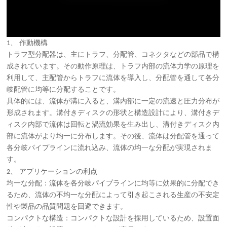
、
1
作動機構
トラフ型分配器は、主にトラフ、分配管、コネクタなどの部品で構
成されています。その動作原理は、トラフ内部の流体力学の原理を
利用して、主配管からトラフに流体を導入し、分配管を通して各分
岐配管に均等に分配することです。
具体的には、流体が溝に入ると、溝内部に一定の流速と圧力分布が
形成されます。溝付きディスクの形状と構造設計により、溝付きデ
ィスク内部で流体は回転と渦流効果を生み出し、溝付きディスク内
部に流体がより均一に分布します。その後、流体は分配管を通って
各分岐パイプラインに流れ込み、流体の均一な分配が実現されま
す。
、
2
アプリケーションの利点
均一な分配：流体を各分岐パイプラインに均等に効果的に分配でき
るため、流体の不均一な分配によって引き起こされる生産の不安定
性や製品の品質問題を回避できます。
コンパクトな構造：コンパクトな設計を採用しているため、設置面