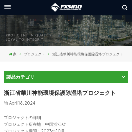
日本語
glish
ançais
家
プロジェクト
浙江省華川神能環境保護除湿塔プロジェクト
utsch
сский
製品カテゴリ
aliano
浙江省華川神能環境保護除湿塔プロジェクト
pañol
April 18, 2024
العر
プロジェクトの詳細：
プロジェクト所在地：中国浙江省
本語
プロジェクト期間：2023年10月