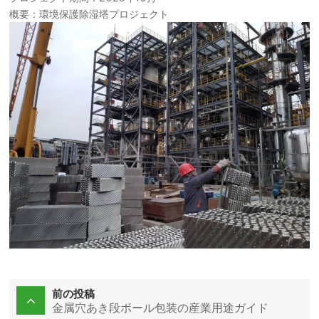
概要：環境保護除湿塔プロジェクト
국의
文
前の投稿
金属穴あき段ボール包装の産業用途ガイド