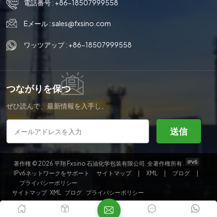
電話番号 :
+86-18507999558
と、液体は塔頂部の分配器を通ってパッキンの表面に沿って
下降します。 ガスは塔下部からパッキンの細孔を通って上流
Eメール :
sales@fxsino.com
に流れ、液体と密接に相互作用します。構造が比較的シンプ
ルでメンテナンスも容易です。ガスの吸収、蒸留、抽出など
ワッツアップ :
+86-18507999558
の操作に広く使用されています。ガスは塔底部から送られ、
ガス分配装置（小径塔には通常ガス分配装置がありません）
で分配され、充填層の隙間を通って液体に向かって連続的に
流れます。パッキン表面では気液二相が密着し物質移動を行
つながりを保つ
っています。 充填塔は連続接触気液物質移動装置に属してお
ぜひ読んで、最新情報を入手し、
り、二相の組成は塔の高さに沿って連続的に変化します。通
購読してください。ご意見をお聞
常の動作条件下では、気相は連続相であり、液相は分散相で
かせください。
送信
す。主な目的は塔内のパッキンを支持するとともに、気液二
相流をスムーズに通過させることです。適切に設計されてい
ない場合、充填塔の液体の浸水が最初に充填支持装置で発生
著作権 © 2026 平翔 Fxsino 石油化学包装有限公司. 全著作権所有 .
する可能性があります。段付きリングパッキンの構造はボー
IPv6ネットワークをサポート
サイトマップ
|
XML
|
ブログ
|
ルリングパッキンと同様で、リング壁に長方形の小穴があ
プライバシーポリシー
り、リング内側に2層の十字形の羽根が45°で千鳥状に配置さ
サイトマップ
XML
ブログ
プライバシーポリシー
れています。リングの高さは直径の半分で、リングの一端は
フレアエッジになっています。 この構造により、バウアーリ