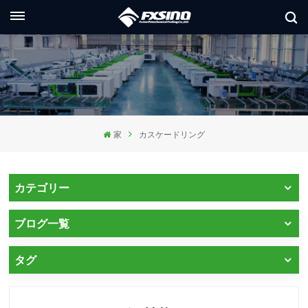
日本語
glish
ançais
家
カスケードリング
utsch
сский
カテゴリー
aliano
ブログ一覧
pañol
タグ
العر
本語