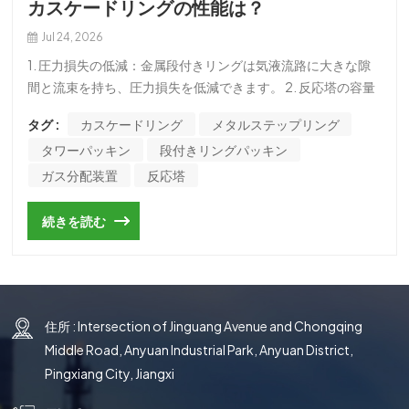
カスケードリングの性能は？
국의
Jul 24, 2026
文
1. 圧力損失の低減：金属段付きリングは気液流路に大きな隙
間と流束を持ち、圧力損失を低減できます。 2. 反応塔の容量
の増加: 反応塔の容量の増加は、圧力損失の減少の直接の理由
タグ :
カスケードリング
メタルステップリング
です。金属製ステップリングにより、反応接触部がオーバー
タワーパッキン
段付きリングパッキン
フロー現象による圧力降下接触から遠ざけられるため、より
多くの気液を処理でき、反応塔の容量が増加します。 3. 防汚
ガス分配装置
反応塔
性の向上：金属製ステップリングの指向位置により、気液の
流れ方向のギャップを一定値に設定できるため、固体石材が
続きを読む
気液の流れに乗って充填層を通過できます。 4. 反応効率の向
上: 金属製のステップ リングにより、リング表面が平行ではな
く垂直に制限され、この設計は物質移動においてより顕著な
利点をもたらします。反応効率は接触面の大きさに依存する
住所 : Intersection of Jinguang Avenue and Chongqing
ためです。平行な表面の設計により、リングの内側が液体と
接触するのを防ぎます。 パックドタワーはタワー機器の一種
Middle Road, Anyuan Industrial Park, Anyuan District,
です。タワーに適切な高さのパッキンを充填して、2 つの流
Pingxiang City, Jiangxi
体間の接触面を増やします。例えばガスの吸収に応用する